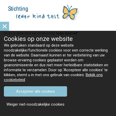
De Es is onderdeel van de Stichting '
Ieder kind telt'.
Cookies op
onze website
Klik hier voor meer informatie
We gebruiken standaard op deze website
noodzakelijke/functionele cookies voor een correcte werking
van de website. Daarnaast kunnen er ter verbetering van uw
browse-ervaring cookies geplaatst worden om
geanonimiseerde en dus niet meer herleidbare statistieken en
informatie te verzamelen. Door op ‘Accepteer alle cookies’ te
Copyright De Es 2026 - Aangeboden door
ParentCom
klikken, stemt u in met ons gebruik van cookies.
Bekijk ons
cookiebeleid
Disclaimer
Cookiebeleid
Accepteer alle cookies
Weiger niet-noodzakelijke cookies