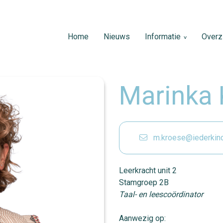
Home
Nieuws
Informatie
Overzi
Marinka 
m.kroese@iederkindt
Leerkracht unit 2
Stamgroep 2B
Taal- en leescoördinator
Aanwezig op: